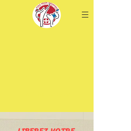
GENEVE
TAEKWONDO SPORT
& MARTIAL
Plan les Ouates -
Carouge / Acacias
+41 (0)76 742 67 29